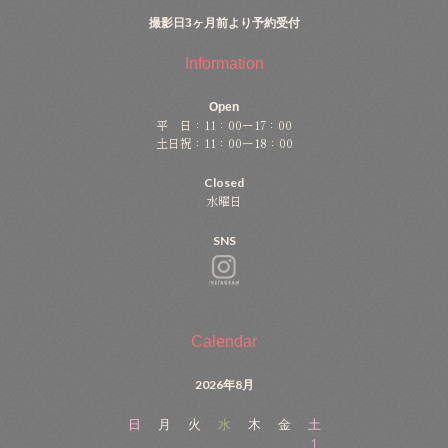
撮影日3ヶ月前より予約受付
Information
Open
平 日：11：00ー17：00
土日祝：11：00ー18：00
Closed
水曜日
SNS
Calendar
2026年8月
日
月
火
水
木
金
土
1